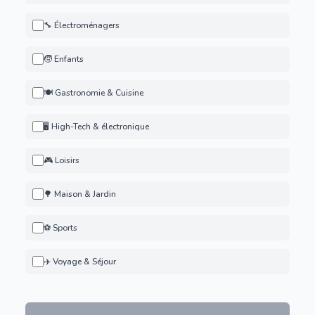
🔧 Électroménagers
🧒 Enfants
🍽️ Gastronomie & Cuisine
🖥️ High-Tech & électronique
🎮 Loisirs
🌳 Maison & Jardin
⚽ Sports
✈️ Voyage & Séjour