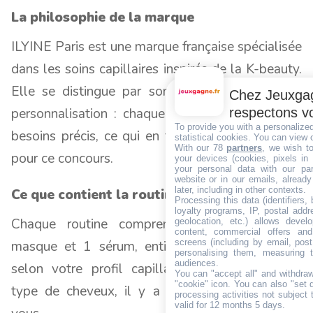
La philosophie de la marque
ILYINE Paris est une marque française spécialisée
dans les soins capillaires inspirés de la K-beauty.
Elle se distingue par son engagement pour la
Chez Jeuxgag
personnalisation : chaque produit répond à des
respectons vo
To provide you with a personalize
besoins précis, ce qui en fait un partenaire idéal
statistical cookies. You can view 
With our 78
partners
, we wish t
pour ce concours.
your devices (cookies, pixels in
your personal data with our par
website or in our emails, alread
later, including in other contexts.
Ce que contient la routine offerte
Processing this data (identifiers,
loyalty programs, IP, postal add
Chaque routine comprend 1 shampooing, 1
geolocation, etc.) allows devel
content, commercial offers an
screens (including by email, pos
masque et 1 sérum, entièrement personnalisés
personalising them, measuring t
audiences.
selon votre profil capillaire. Qu'importe votre
You can "accept all" and withdraw
"cookie" icon
. You can also "set 
type de cheveux, il y a une routine faite pour
processing activities not subject
valid for 12 months 5 days.