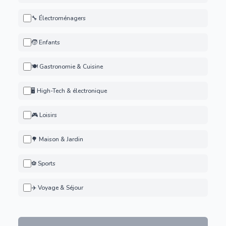
🔧 Électroménagers
🧒 Enfants
🍽️ Gastronomie & Cuisine
🖥️ High-Tech & électronique
🎮 Loisirs
🌳 Maison & Jardin
⚽ Sports
✈️ Voyage & Séjour