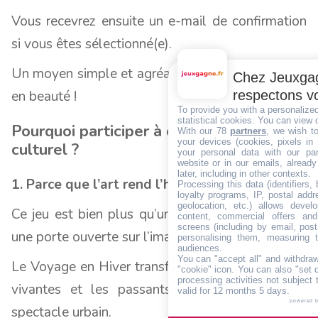
Vous recevrez ensuite un e-mail de confirmation
si vous êtes sélectionné(e).
Un moyen simple et agréable de terminer l’année
Chez Jeuxgag
respectons vo
en beauté !
To provide you with a personalize
statistical cookies. You can view 
Pourquoi participer à ce jeu concours
With our 78
partners
, we wish t
your devices (cookies, pixels in
culturel ?
your personal data with our par
website or in our emails, alread
later, including in other contexts.
1. Parce que l’art rend l’hiver plus lumineux
Processing this data (identifiers,
loyalty programs, IP, postal add
geolocation, etc.) allows devel
Ce jeu est bien plus qu’une simple loterie : c’est
content, commercial offers an
screens (including by email, pos
une porte ouverte sur l’imaginaire et la création.
personalising them, measuring t
audiences.
You can "accept all" and withdraw
Le Voyage en Hiver transforme les rues en toiles
"cookie" icon
. You can also "set 
processing activities not subject
vivantes et les passants en spectateurs d’un
valid for 12 months 5 days.
powered 
spectacle urbain.