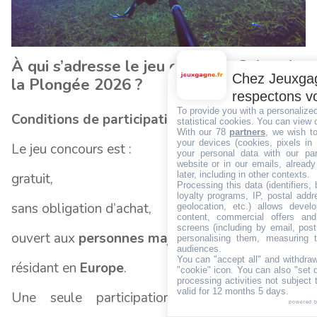
À qui s’adresse le jeu concours Salon de
Chez Jeuxgag
la Plongée 2026 ?
respectons vo
To provide you with a personalize
Conditions de participation
statistical cookies. You can view 
With our 78
partners
, we wish t
your devices (cookies, pixels in
Le jeu concours est :
your personal data with our par
website or in our emails, alread
later, including in other contexts.
gratuit,
Processing this data (identifiers,
loyalty programs, IP, postal add
sans obligation d’achat,
geolocation, etc.) allows devel
content, commercial offers an
screens (including by email, pos
ouvert aux
personnes majeures
,
personalising them, measuring t
audiences.
You can "accept all" and withdraw
résidant en
Europe
.
"cookie" icon
. You can also "set 
processing activities not subject
valid for 12 months 5 days.
Une seule participation est autorisée par
powered 