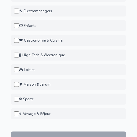
🔧 Électroménagers
🧒 Enfants
🍽️ Gastronomie & Cuisine
🖥️ High-Tech & électronique
🎮 Loisirs
🌳 Maison & Jardin
⚽ Sports
✈️ Voyage & Séjour