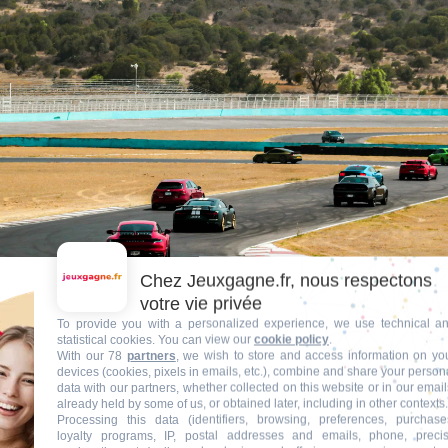
Chez Jeuxgagne.fr, nous respectons
votre vie privée
To provide you with a personalized experience, we use technical a
statistical cookies. You can view our
cookie policy
.
With our 78
partners
, we wish to store and access information on yo
Comment Bien Profiter de son Baptême de Pi
devices (cookies, pixels in emails, etc.), combine and share your person
data with our partners, whether collected on this website or in our email
e Course
already held by some of us, or obtained later, including in other contexts.
Processing this data (identifiers, browsing, preferences, purchase
loyalty programs, IP, postal addresses and emails, phone, preci