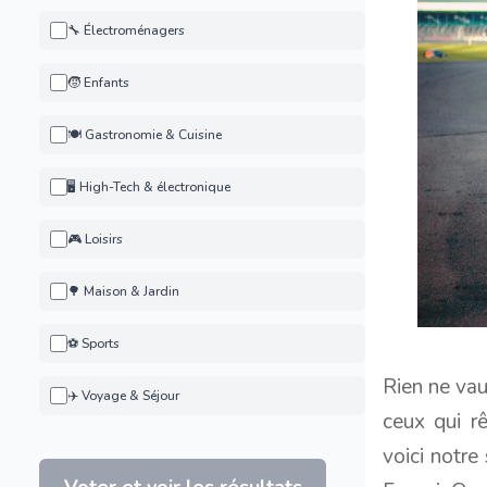
🔧 Électroménagers
🧒 Enfants
🍽️ Gastronomie & Cuisine
🖥️ High-Tech & électronique
🎮 Loisirs
🌳 Maison & Jardin
⚽ Sports
Rien ne vau
✈️ Voyage & Séjour
ceux qui rê
voici notre
Voter et voir les résultats