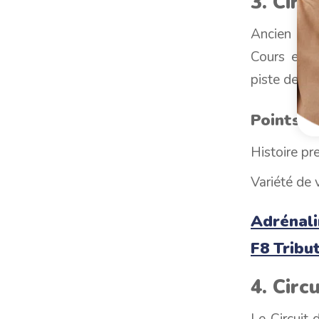
3. Circ
Ancien hôt
Cours est 
piste de 4,
Points fo
Histoire pr
Variété de 
Adrénali
F8 Tribut
4. Circ
Le Circuit 