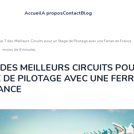
Accueil
A propos
Contact
Blog
op 7 des Meilleurs Circuits pour un Stage de Pilotage avec une Ferrari en France
 : moins de 6 minutes.
 DES MEILLEURS CIRCUITS PO
 DE PILOTAGE AVEC UNE FERR
ANCE