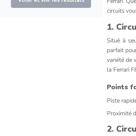
Ferrari. Qu
circuits vou
1. Circ
Situé à se
parfait pou
variété de 
la Ferrari F
Points fo
Piste rapide
Proximité d
2. Circ