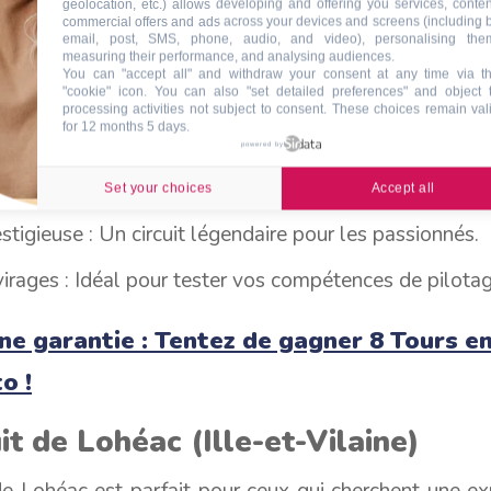
uit de Magny-Cours (Nièvre)
geolocation, etc.) allows developing and offering you services, conten
commercial offers and ads across your devices and screens (including 
email, post, SMS, phone, audio, and video), personalising the
e du Grand Prix de France de Formule 1, le Circui
measuring their performance, and analysing audiences.
You can "accept all" and withdraw your consent at any time via t
un incontournable pour les amateurs de sport aut
"cookie" icon
. You can also "set detailed preferences" and object 
processing activities not subject to consent. These choices remain val
4 km est connue pour ses virages rapides et ses lignes
for 12 months 5 days.
powered by
rts :
Set your choices
Accept all
estigieuse : Un circuit légendaire pour les passionnés.
virages : Idéal pour tester vos compétences de pilotag
ne garantie : Tentez de gagner 8 Tours en
o !
uit de Lohéac (Ille-et-Vilaine)
de Lohéac est parfait pour ceux qui cherchent une e