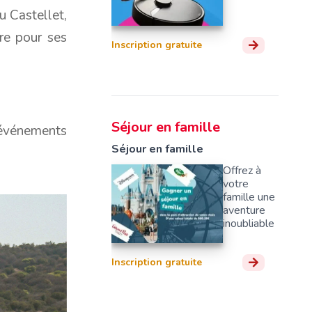
u Castellet,
bre pour ses
Inscription gratuite
Séjour en famille
événements
Séjour en famille
Offrez à
votre
famille une
aventure
inoubliable
Inscription gratuite