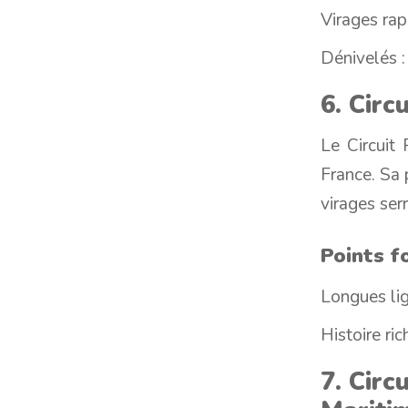
Virages rap
Dénivelés :
6. Circ
Le Circuit
France. Sa 
virages serr
Points fo
Longues lign
Histoire ri
7. Circ