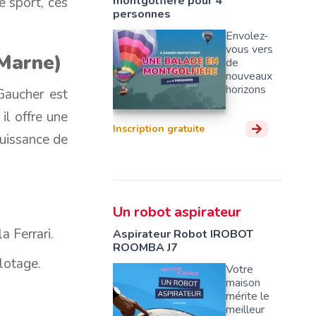
montgolfière pour 4
e sport, ces
personnes
Envolez-
vous vers
-Marne)
de
nouveaux
horizons
Gaucher est
il offre une
Inscription gratuite
puissance de
Un robot aspirateur
a Ferrari.
Aspirateur Robot IROBOT
ROOMBA J7
lotage.
Votre
maison
mérite le
meilleur