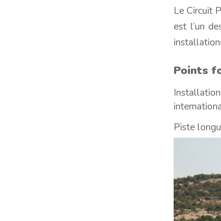
Le Circuit 
est l’un de
installatio
Points fo
Installat
internation
Piste longue