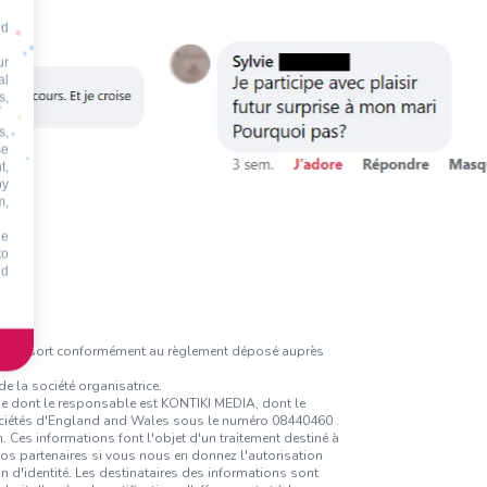
nd
ur
al
s,
s,
se
t,
by
m,
he
to
id
irage au sort conformément au règlement déposé auprès
e la société organisatrice.
ique dont le responsable est KONTIKI MEDIA, dont le
sociétés d'England and Wales sous le numéro 08440460 .
 Ces informations font l'objet d'un traitement destiné à
nos partenaires si vous nous en donnez l'autorisation
on d'identité. Les destinataires des informations sont