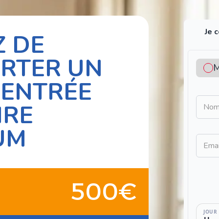
Je 
Z DE
RTER UN
M
RENTRÉE
IRE
No
UM
Ema
500€
JOUR