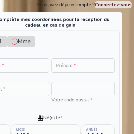
Vous avez déjà un compte ?
Connectez-vous
complète mes coordonnées pour la réception du
cadeau en cas de gain
.
Mme
m
*
Prénom
*
No
il
*
resul
Votre code postal
*
foun
Né(e) le
*
MOIS
ANNÉE