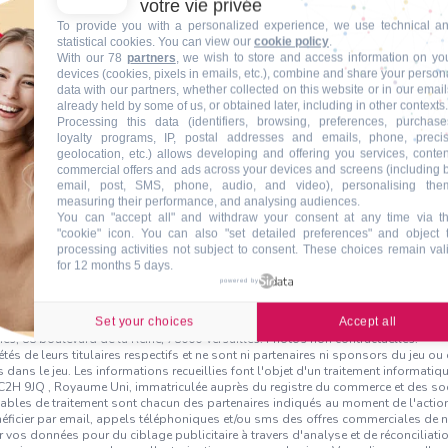
votre vie privée
To provide you with a personalized experience, we use technical a
statistical cookies. You can view our
cookie policy
.
With our 78
partners
, we wish to store and access information on yo
devices (cookies, pixels in emails, etc.), combine and share your person
data with our partners, whether collected on this website or in our email
already held by some of us, or obtained later, including in other contexts.
Processing this data (identifiers, browsing, preferences, purchase
loyalty programs, IP, postal addresses and emails, phone, preci
geolocation, etc.) allows developing and offering you services, conten
commercial offers and ads across your devices and screens (including 
email, post, SMS, phone, audio, and video), personalising the
measuring their performance, and analysing audiences.
You can "accept all" and withdraw your consent at any time via t
"cookie" icon
. You can also "set detailed preferences" and object 
processing activities not subject to consent. These choices remain val
Voulez vous en savoir plus ?
for 12 months 5 days.
powered by
Set your choices
Accept all
n totale : Kit Rentrée Scolaire Premium à 500€ - Le gagnant sera déterminé par t
iés, 88 boulevard de la Reine, 78000 Versailles. Photos non contractuelles.
 de leurs titulaires respectifs et ne sont ni partenaires ni sponsors du jeu ou d
 dans le jeu. Les informations recueillies font l'objet d'un traitement informat
 WC2H 9JQ , Royaume Uni, immatriculée auprès du registre du commerce et des 
sables de traitement sont chacun des partenaires indiqués au moment de l'action.
énéficier par email, appels téléphoniques et/ou sms des offres commerciales de 
r vos données pour du ciblage publicitaire à travers d'analyse et de réconciliati