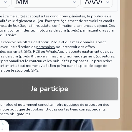
e être majeur(e) et accepter les
conditions
générales, la
politique
de
alité et le règlement du jeu. J'accepte également de recevoir les emails
nels de JeuxGagne.fr (résultats, confirmations, annonces de jeux). Ces
vent contenir des technologies de suivi (
pixels
) permettant d'assurer
 du service.
de recevoir les offres de Kontiki Media et que mes données soient
 avec une sélection de
partenaires
pour recevoir des offres
les par email, SMS, RCS ou WhatsApp. J'accepte également que des
es de suivi (
pixels & trackers
) mesurent mon engagement (ouvertures,
r personnaliser le contenu et les publicités proposées. Je peux retirer
tement à tout moment via le lien prévu dans le pied de page de
ail ou le stop pub SMS.
Je participe
voir plus et notamment consulter notre
politique
de protection des
notre politique de
cookies
, cliquez sur les liens correspondants.
ments obligatoires