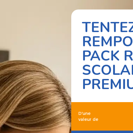
TENTE
REMPO
PACK 
SCOLA
PREMI
D'une
valeur de