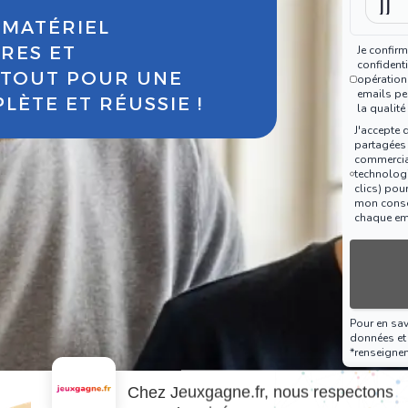
 MATÉRIEL
VRES ET
Je confirm
confidenti
: TOUT POUR UNE
opération
emails peu
ÈTE ET RÉUSSIE !
la qualité
J'accepte 
partagées
commercia
technologi
clics) pou
mon consen
chaque em
Pour en sa
données et 
*renseigne
Chez Jeuxgagne.fr, nous respectons