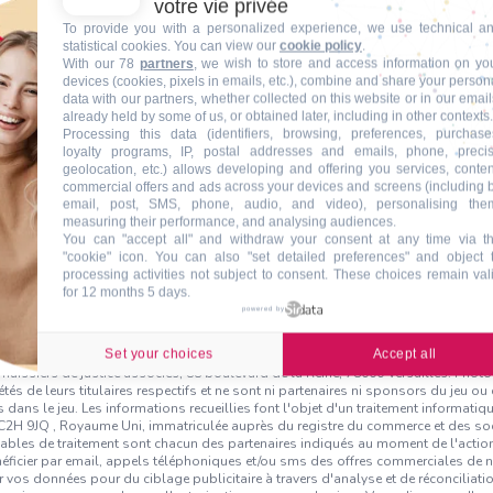
votre vie privée
To provide you with a personalized experience, we use technical a
statistical cookies. You can view our
cookie policy
.
With our 78
partners
, we wish to store and access information on yo
devices (cookies, pixels in emails, etc.), combine and share your person
data with our partners, whether collected on this website or in our email
already held by some of us, or obtained later, including in other contexts.
Processing this data (identifiers, browsing, preferences, purchase
loyalty programs, IP, postal addresses and emails, phone, preci
geolocation, etc.) allows developing and offering you services, conten
commercial offers and ads across your devices and screens (including 
email, post, SMS, phone, audio, and video), personalising the
measuring their performance, and analysing audiences.
You can "accept all" and withdraw your consent at any time via t
"cookie" icon
. You can also "set detailed preferences" and object 
processing activities not subject to consent. These choices remain val
voulez vous en savoir plus ?
for 12 months 5 days.
powered by
Set your choices
Accept all
on totale : Panier Gourmand KINDER BUENO d'une valeur de 100€ - Le gagnant ser
uissiers de justice associés, 88 boulevard de la Reine, 78000 Versailles. Photo
 de leurs titulaires respectifs et ne sont ni partenaires ni sponsors du jeu ou d
 dans le jeu. Les informations recueillies font l'objet d'un traitement informat
 WC2H 9JQ , Royaume Uni, immatriculée auprès du registre du commerce et des 
sables de traitement sont chacun des partenaires indiqués au moment de l'action.
énéficier par email, appels téléphoniques et/ou sms des offres commerciales de 
r vos données pour du ciblage publicitaire à travers d'analyse et de réconciliati