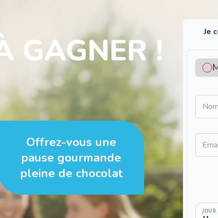
Je 
À GAGNER !
M
No
Offrez-vous une
Ema
pause gourmande
pleine de chocolat
JOUR