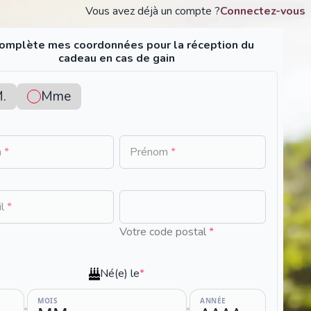
Vous avez déjà un compte ?
Connectez-vous
complète mes coordonnées pour la réception du
cadeau en cas de gain
.
Mme
m
*
Prénom
*
No
il
*
resul
Votre code postal
*
foun
Né(e) le
*
MOIS
ANNÉE