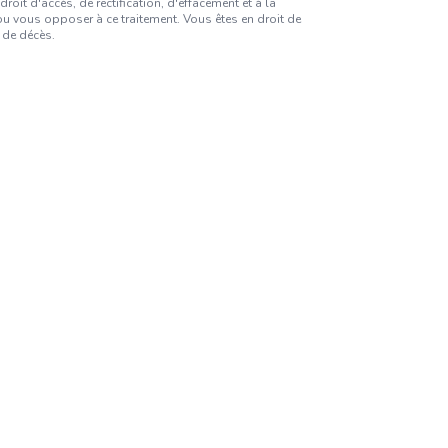
it d'accès, de rectification, d'effacement et à la
 vous opposer à ce traitement. Vous êtes en droit de
 de décès.