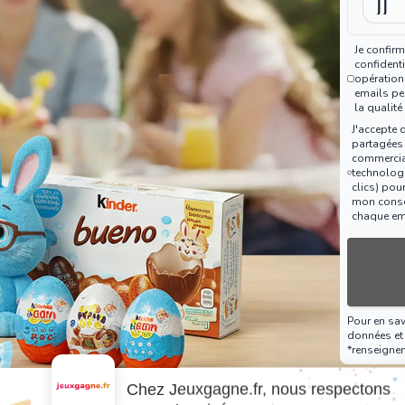
Je confirm
confidenti
opération
emails peu
la qualité
J'accepte 
partagées
commercia
technologi
clics) pou
mon consen
chaque em
Pour en sa
données et 
*renseigne
Chez Jeuxgagne.fr, nous respectons