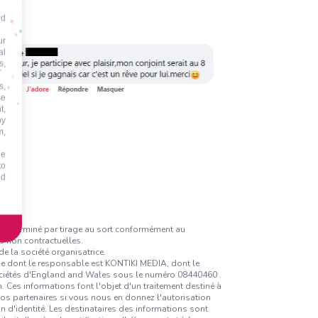
nd
ur
al
s,
s,
se
t,
by
m,
he
to
id
a déterminé par tirage au sort conformément au
s non contractuelles.
e la société organisatrice.
ique dont le responsable est KONTIKI MEDIA, dont le
sociétés d'England and Wales sous le numéro 08440460 .
 Ces informations font l'objet d'un traitement destiné à
nos partenaires si vous nous en donnez l'autorisation
on d'identité. Les destinataires des informations sont