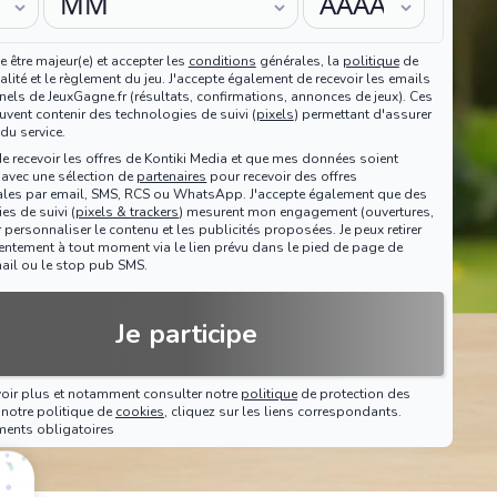
e être majeur(e) et accepter les
conditions
générales, la
politique
de
alité et le règlement du jeu. J'accepte également de recevoir les emails
nels de JeuxGagne.fr (résultats, confirmations, annonces de jeux). Ces
vent contenir des technologies de suivi (
pixels
) permettant d'assurer
 du service.
de recevoir les offres de Kontiki Media et que mes données soient
 avec une sélection de
partenaires
pour recevoir des offres
les par email, SMS, RCS ou WhatsApp. J'accepte également que des
es de suivi (
pixels & trackers
) mesurent mon engagement (ouvertures,
r personnaliser le contenu et les publicités proposées. Je peux retirer
tement à tout moment via le lien prévu dans le pied de page de
ail ou le stop pub SMS.
Je participe
voir plus et notamment consulter notre
politique
de protection des
notre politique de
cookies
, cliquez sur les liens correspondants.
ments obligatoires