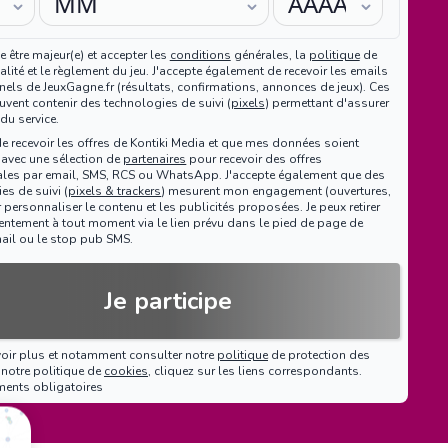
e être majeur(e) et accepter les
conditions
générales, la
politique
de
alité et le règlement du jeu. J'accepte également de recevoir les emails
nels de JeuxGagne.fr (résultats, confirmations, annonces de jeux). Ces
vent contenir des technologies de suivi (
pixels
) permettant d'assurer
 du service.
de recevoir les offres de Kontiki Media et que mes données soient
 avec une sélection de
partenaires
pour recevoir des offres
les par email, SMS, RCS ou WhatsApp. J'accepte également que des
es de suivi (
pixels & trackers
) mesurent mon engagement (ouvertures,
r personnaliser le contenu et les publicités proposées. Je peux retirer
tement à tout moment via le lien prévu dans le pied de page de
ail ou le stop pub SMS.
Je participe
voir plus et notamment consulter notre
politique
de protection des
notre politique de
cookies
, cliquez sur les liens correspondants.
ments obligatoires