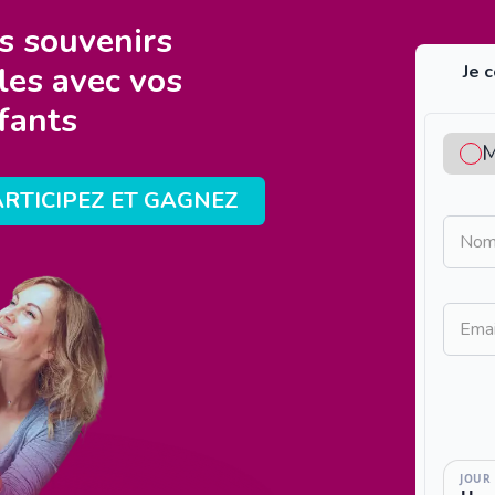
s souvenirs
les avec vos
Je 
fants
M
RTICIPEZ ET GAGNEZ
No
Ema
JOUR