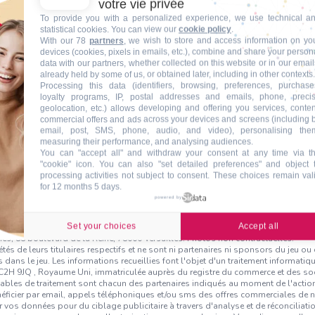
votre vie privée
To provide you with a personalized experience, we use technical a
statistical cookies. You can view our
cookie policy
.
With our 78
partners
, we wish to store and access information on yo
devices (cookies, pixels in emails, etc.), combine and share your person
data with our partners, whether collected on this website or in our email
already held by some of us, or obtained later, including in other contexts.
Processing this data (identifiers, browsing, preferences, purchase
loyalty programs, IP, postal addresses and emails, phone, preci
geolocation, etc.) allows developing and offering you services, conten
commercial offers and ads across your devices and screens (including 
email, post, SMS, phone, audio, and video), personalising the
measuring their performance, and analysing audiences.
You can "accept all" and withdraw your consent at any time via t
"cookie" icon
. You can also "set detailed preferences" and object 
processing activities not subject to consent. These choices remain val
Voulez vous en savoir plus ?
for 12 months 5 days.
powered by
Set your choices
Accept all
s Parents Enfants d'une valeur totale de 500 € - Le gagnant sera déterminé par t
iés, 88 boulevard de la Reine, 78000 Versailles. Photos non contractuelles.
 de leurs titulaires respectifs et ne sont ni partenaires ni sponsors du jeu ou d
 dans le jeu. Les informations recueillies font l'objet d'un traitement informat
 WC2H 9JQ , Royaume Uni, immatriculée auprès du registre du commerce et des 
sables de traitement sont chacun des partenaires indiqués au moment de l'action.
énéficier par email, appels téléphoniques et/ou sms des offres commerciales de 
r vos données pour du ciblage publicitaire à travers d'analyse et de réconciliati