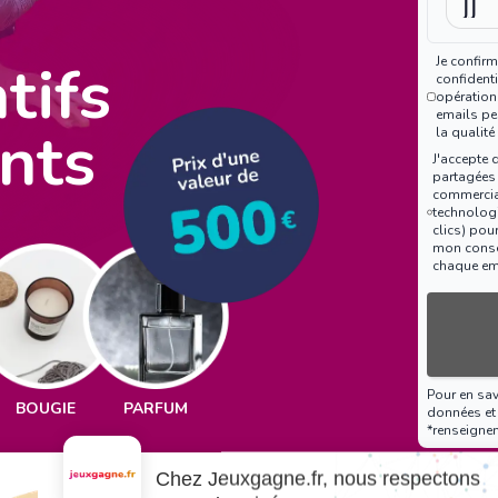
tifs
Je confirm
confidenti
opération
emails peu
nts
la qualité
J'accepte 
partagées
commercia
technologi
clics) pou
mon consen
chaque em
Pour en sa
BOUGIE
PARFUM
données et 
*renseigne
Chez Jeuxgagne.fr, nous respectons