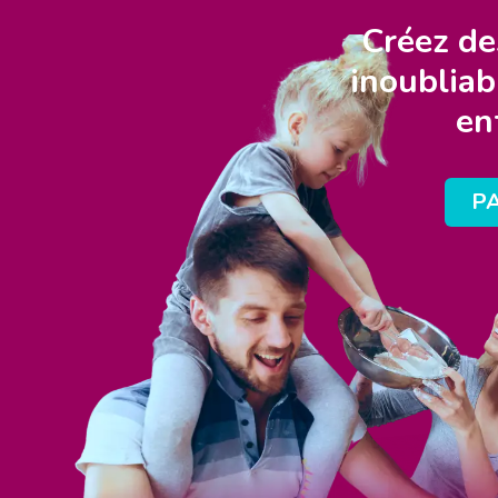
Créez de
inoubliab
en
PA