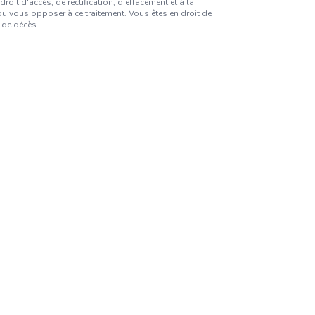
it d'accès, de rectification, d'effacement et à la
 vous opposer à ce traitement. Vous êtes en droit de
 de décès.