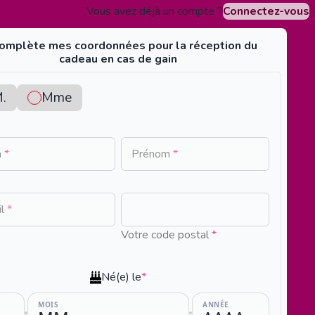
Vous avez déjà un compte ?
Connectez-vous
complète mes coordonnées pour la réception du
cadeau en cas de gain
.
Mme
m
*
Prénom
*
No
il
*
resul
Votre code postal
*
foun
Né(e) le
*
MOIS
ANNÉE