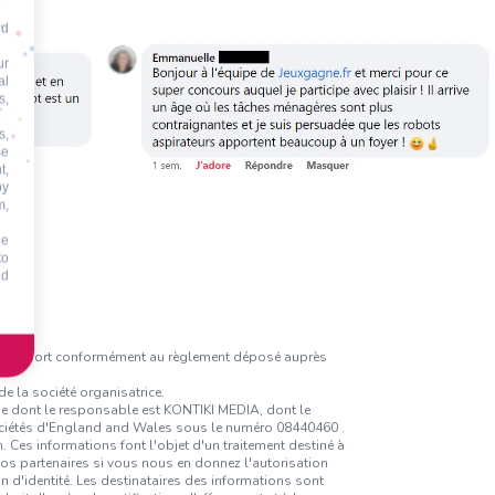
nd
ur
al
s,
s,
se
t,
by
m,
he
to
id
irage au sort conformément au règlement déposé auprès
e la société organisatrice.
ique dont le responsable est KONTIKI MEDIA, dont le
sociétés d'England and Wales sous le numéro 08440460 .
 Ces informations font l'objet d'un traitement destiné à
nos partenaires si vous nous en donnez l'autorisation
on d'identité. Les destinataires des informations sont