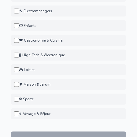
🔧 Électroménagers
🧒 Enfants
🍽️ Gastronomie & Cuisine
🖥️ High-Tech & électronique
🎮 Loisirs
🌳 Maison & Jardin
⚽ Sports
✈️ Voyage & Séjour