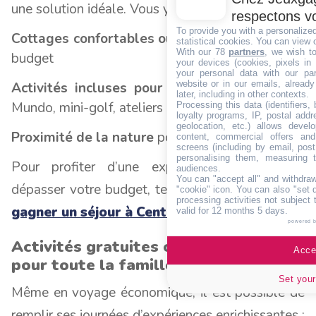
une solution idéale. Vous y trouverez :
respectons vo
To provide you with a personalize
Cottages confortables ou premium
selon votre
statistical cookies. You can view 
With our 78
partners
, we wish t
budget
your devices (cookies, pixels in
your personal data with our par
website or in our emails, alread
Activités incluses pour tous les âges
(Aqua
later, including in other contexts.
Mundo, mini-golf, ateliers créatifs)
Processing this data (identifiers,
loyalty programs, IP, postal add
geolocation, etc.) allows devel
Proximité de la nature
pour se ressourcer
content, commercial offers an
screens (including by email, pos
personalising them, measuring t
Pour profiter d’une expérience unique sans
audiences.
You can "accept all" and withdraw
dépasser votre budget, tentez votre chance pour
"cookie" icon
. You can also "set 
processing activities not subject
gagner un séjour à Center Parcs
!
valid for 12 months 5 days.
powered 
Activités gratuites ou à prix réduit
Accep
pour toute la famille
Set your
Même en voyage économique, il est possible de
remplir ses journées d’expériences enrichissantes :