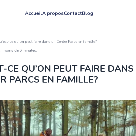
Accueil
A propos
Contact
Blog
u’est-ce qu’on peut faire dans un Center Parcs en famille?
 : moins de 6 minutes.
T-CE QU’ON PEUT FAIRE DANS
R PARCS EN FAMILLE?