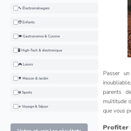
🔧 Électroménagers
🧒 Enfants
🍽️ Gastronomie & Cuisine
🖥️ High-Tech & électronique
🎮 Loisirs
Passer un
🌳 Maison & Jardin
inoubliabl
parents d
⚽ Sports
multitude d
✈️ Voyage & Séjour
que vous po
Profiter
Voter et voir les résultats