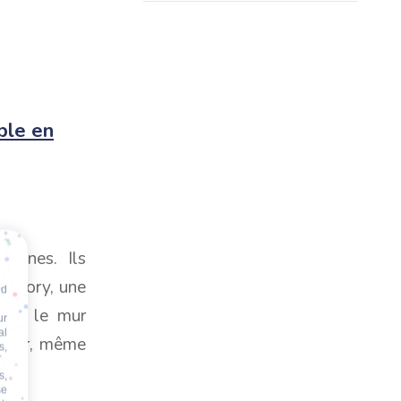
ble en
jeunes. Ils
Factory, une
nd
ing, le mur
ur
al
amuser, même
s,
s,
se