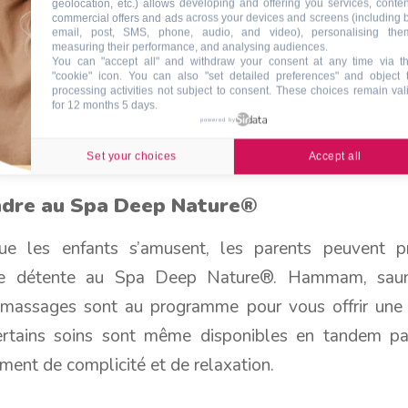
geolocation, etc.) allows developing and offering you services, conten
r les ateliers créatifs
commercial offers and ads across your devices and screens (including 
email, post, SMS, phone, audio, and video), personalising the
measuring their performance, and analysing audiences.
s propose des ateliers créatifs pour les enfants, où
You can "accept all" and withdraw your consent at any time via t
"cookie" icon
. You can also "set detailed preferences" and object 
eur propre peluche, créer des œuvres d’art ou même c
processing activities not subject to consent. These choices remain val
for 12 months 5 days.
sont non seulement amusantes mais aussi éducatives,
powered by
 de développer leur créativité et leurs compétences 
Set your choices
Accept all
ndre au Spa Deep Nature®
e les enfants s’amusent, les parents peuvent pr
 détente au Spa Deep Nature®. Hammam, saun
massages sont au programme pour vous offrir une
ertains soins sont même disponibles en tandem par
ent de complicité et de relaxation.