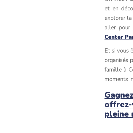
et en déco
explorer la 
aller pour
Center Par
Et si vous 
organisés 
famille à 
moments ino
Gagnez 
offrez
pleine 