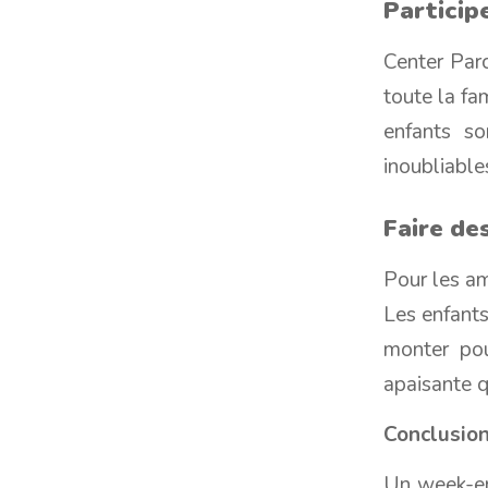
Particip
Center Par
toute la fa
enfants s
inoubliabl
Faire de
Pour les a
Les enfants
monter pou
apaisante q
Conclusio
Un week-end