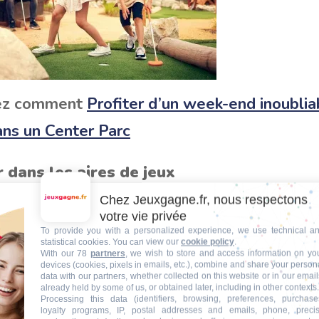
ez comment
Profiter d’un week-end inoublia
ans un Center Parc
 dans les aires de jeux
Chez Jeuxgagne.fr, nous respectons
de jeux thématisées sont parfaites pour les plus 
votre vie privée
mper, glisser et explorer en toute sécurité. L’Action 
To provide you with a personalized experience, we use technical a
statistical cookies. You can view our
cookie policy
.
ux intérieure, propose des activités comme le bowl
With our 78
partners
, we wish to store and access information on yo
devices (cookies, pixels in emails, etc.), combine and share your person
et des jeux interactifs. C’est l’endroit idéal pour s’
data with our partners, whether collected on this website or in our email
already held by some of us, or obtained later, including in other contexts.
s temps.
Processing this data (identifiers, browsing, preferences, purchase
loyalty programs, IP, postal addresses and emails, phone, preci