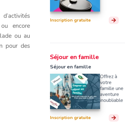
d’activités
Inscription gratuite
ë ou encore
alade ou au
on pour des
Séjour en famille
Séjour en famille
Offrez à
votre
famille une
aventure
inoubliable
Inscription gratuite