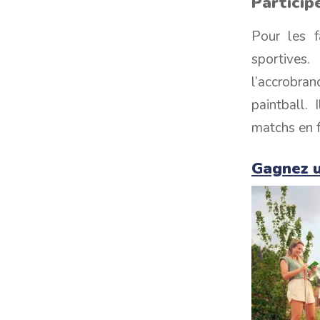
Particip
Pour les f
sportives.
l’accrobra
paintball.
matchs en f
Gagnez u