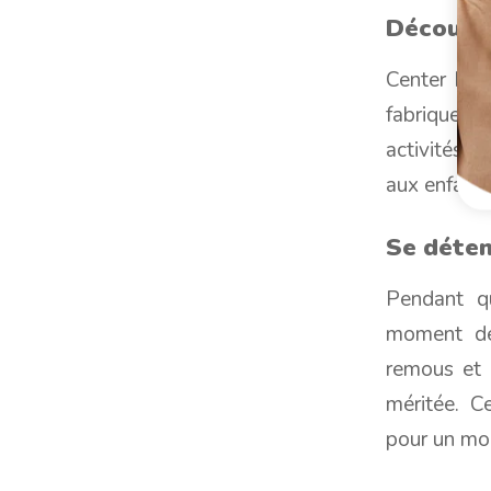
Découvri
Center Parc
fabriquer l
activités 
aux enfants
Se déte
Pendant qu
moment de
remous et 
méritée. C
pour un mom