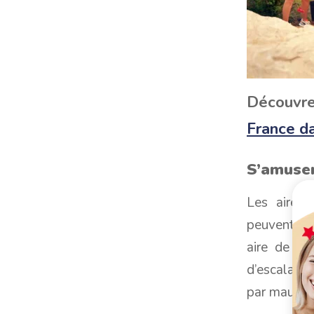
Découvr
France d
S’amuser
Les aires 
peuvent gri
aire de je
d’escalade 
par mauvai