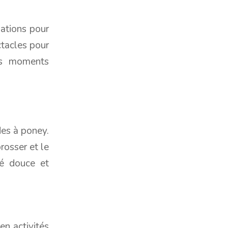
ations pour
ctacles pour
es moments
es à poney.
rosser et le
té douce et
en activités