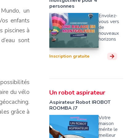
montgolfière pour 4
personnes
a Mundo, un
Envolez-
 Vos enfants
vous vers
de
s piscines à
nouveaux
horizons
 d’eau sont
Inscription gratuite
possibilités
aire du vélo
Un robot aspirateur
 géocaching.
Aspirateur Robot IROBOT
ROOMBA J7
ales grâce à
Votre
maison
mérite le
meilleur