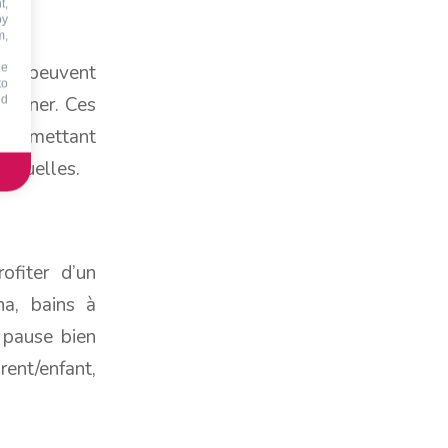
t,
by
m,
 ils peuvent
he
to
uisiner. Ces
id
 permettant
manuelles.
ofiter d’un
a, bains à
 pause bien
ent/enfant,