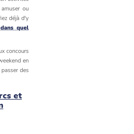
s amuser ou
iez déjà d'y
r
dans quel
eux concours
 weekend en
 passer des
rcs et
n