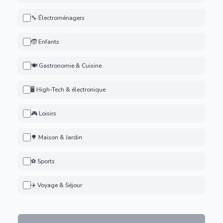
🔧 Électroménagers
🧒 Enfants
🍽️ Gastronomie & Cuisine
🖥️ High-Tech & électronique
🎮 Loisirs
🌳 Maison & Jardin
⚽ Sports
✈️ Voyage & Séjour