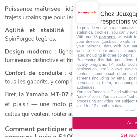
Puissance maîtrisée
: idéale aussi bien pour les
Chez Jeuxgag
trajets urbains que pour les balades sur route.
respectons vo
To provide you with a personalize
Agilité et stabilité
: grâce à ses roues
statistical cookies. You can view 
With our 78
partners
, we wish t
SpinForged légères.
your devices (cookies, pixels in
your personal data with our par
Design moderne
: lignes agressives, signature
website or in our emails, alread
later, including in other contexts.
lumineuse distinctive et finitions premium.
Processing this data (identifiers,
loyalty programs, IP, postal add
geolocation, etc.) allows devel
Confort de conduite
: ergonomie pensée pour
content, commercial offers an
screens (including by email, pos
tous les gabarits, y compris pour les femmes.
personalising them, measuring t
audiences.
You can "accept all" and withdraw
Bref, la
Yamaha MT-07
allie style, performance
"cookie" icon
. You can also "set 
processing activities not subject
et plaisir — une moto parfaite à
gagner
pour
valid for 12 months 5 days.
powered 
celles qui veulent rouler autrement.
Accep
Comment participer au grand jeu-
concours Louis x S100
Set your