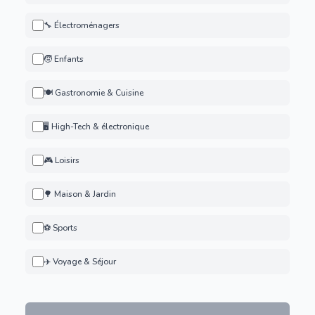
🔧 Électroménagers
🧒 Enfants
🍽️ Gastronomie & Cuisine
🖥️ High-Tech & électronique
🎮 Loisirs
🌳 Maison & Jardin
⚽ Sports
✈️ Voyage & Séjour