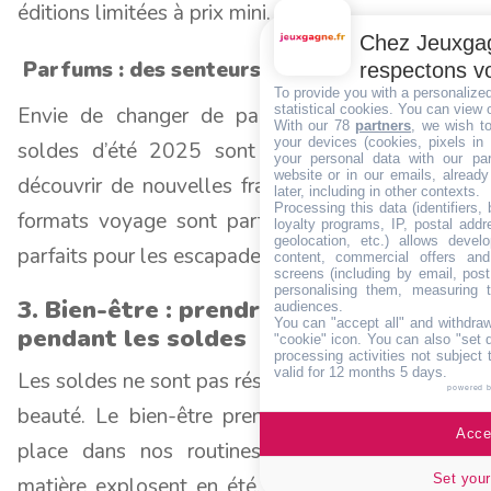
éditions limitées à prix mini.
Chez Jeuxgag
Parfums : des senteurs à saisir
respectons vo
To provide you with a personalize
statistical cookies. You can view 
Envie de changer de parfum pour l’été ? Les
With our 78
partners
, we wish t
your devices (cookies, pixels in
soldes d’été 2025 sont l’occasion rêvée pour
your personal data with our par
website or in our emails, alread
découvrir de nouvelles fragrances estivales. Les
later, including in other contexts.
Processing this data (identifiers,
formats voyage sont particulièrement attractifs,
loyalty programs, IP, postal add
geolocation, etc.) allows devel
parfaits pour les escapades ensoleillées.
content, commercial offers an
screens (including by email, pos
personalising them, measuring t
3. Bien-être : prendre soin de soi
audiences.
You can "accept all" and withdraw
pendant les soldes
"cookie" icon
. You can also "set 
processing activities not subject
valid for 12 months 5 days.
Les soldes ne sont pas réservés à la mode et à la
powered 
beauté. Le bien-être prend de plus en plus de
Accep
place dans nos routines, et les offres en la
Set your
matière explosent en été. Des objets connectés