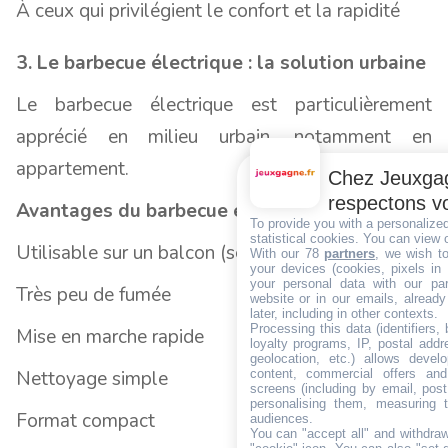
À ceux qui privilégient le confort et la rapidité
3. Le barbecue électrique : la solution urbaine
Le barbecue électrique est particulièrement
apprécié en milieu urbain, notamment en
appartement.
Chez Jeuxgag
respectons vo
Avantages du barbecue électrique
To provide you with a personalize
statistical cookies. You can view 
Utilisable sur un balcon (selon règlement)
With our 78
partners
, we wish t
your devices (cookies, pixels in
your personal data with our par
Très peu de fumée
website or in our emails, alread
later, including in other contexts.
Processing this data (identifiers,
Mise en marche rapide
loyalty programs, IP, postal add
geolocation, etc.) allows devel
content, commercial offers an
Nettoyage simple
screens (including by email, pos
personalising them, measuring t
Format compact
audiences.
You can "accept all" and withdraw