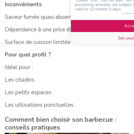
"cookie" icon
. You can also "set 
Inconvénients
processing activities not subject
valid for 12 months 5 days.
powered 
Saveur fumée quasi absente
Accep
Dépendance à une prise électrique
Set your
Surface de cuisson limitée
Pour quel profil ?
Idéal pour :
Les citadins
Les petits espaces
Les utilisations ponctuelles
Comment bien choisir son barbecue :
conseils pratiques