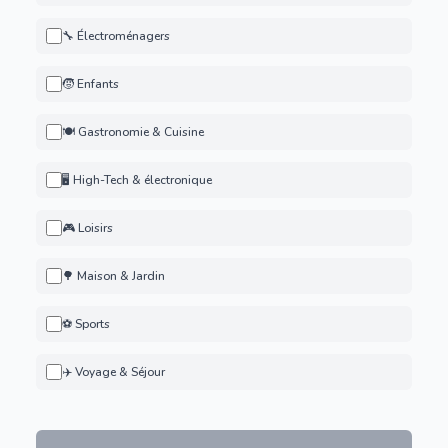
🔧 Électroménagers
🧒 Enfants
🍽️ Gastronomie & Cuisine
🖥️ High-Tech & électronique
🎮 Loisirs
🌳 Maison & Jardin
⚽ Sports
✈️ Voyage & Séjour