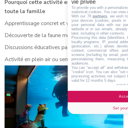
vie privée
Pourquoi cette activité est bénéfique pour
To provide you with a personalize
toute la famille
statistical cookies. You can view 
With our 78
partners
, we wish t
your devices (cookies, pixels in
Apprentissage concret et visuel
your personal data with our par
website or in our emails, alread
later, including in other contexts.
Découverte de la faune mondiale
Processing this data (identifiers,
loyalty programs, IP, postal add
Discussions éducatives parents-enfants
geolocation, etc.) allows devel
content, commercial offers an
screens (including by email, pos
Activité en plein air ou semi-couverte
personalising them, measuring t
audiences.
You can "accept all" and withdraw
"cookie" icon
. You can also "set 
processing activities not subject
valid for 12 months 5 days.
powered 
Accep
Set your