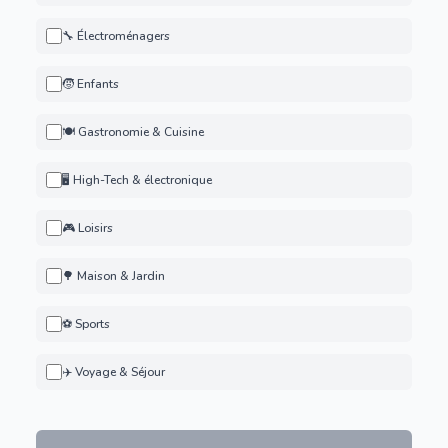
🔧 Électroménagers
🧒 Enfants
🍽️ Gastronomie & Cuisine
🖥️ High-Tech & électronique
🎮 Loisirs
🌳 Maison & Jardin
⚽ Sports
✈️ Voyage & Séjour